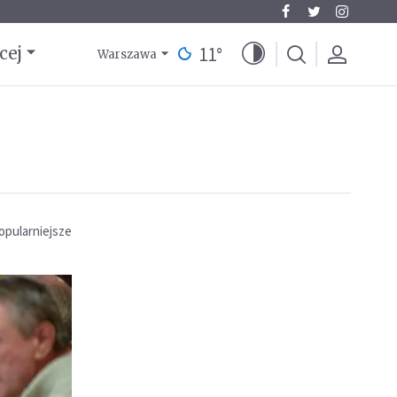
11
°
cej
Warszawa
opularniejsze