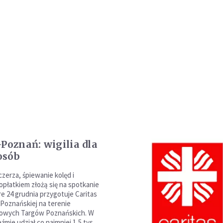
-Poznań: wigilia dla
 osób
zerza, śpiewanie kolęd i
 opłatkiem złożą się na spotkanie
óre 24 grudnia przygotuje Caritas
 Poznańskiej na terenie
owych Targów Poznańskich. W
mie udział co najmniej 1,5 tys.