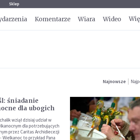
g
Sklep
Wię
darzenia
Komentarze
Wiara
Wideo
Najnowsze
Najp
l: śniadanie
ocne dla ubogich
halik wziął dzisiaj udział w
elkanocnym dla potrzebujących
ym przez Caritas Archidiecezji
 - Wielkanoc to przykład Pana