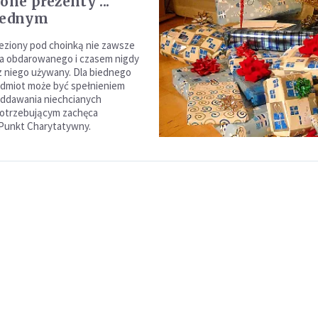
one prezenty ...
iednym
eziony pod choinką nie zawsze
ta obdarowanego i czasem nigdy
ez niego używany. Dla biednego
edmiot może być spełnieniem
oddawania niechcianych
otrzebującym zachęca
Punkt Charytatywny.