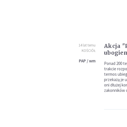
Akcja "
14 lat temu
KOŚCIÓŁ
ubogie
PAP / wm
Ponad 200 t
trakcie rozpo
termos ubieg
przekażą je 
oni dłużej k
zakonników c