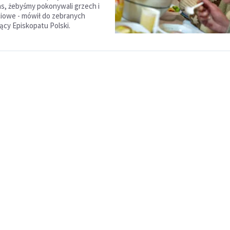
as, żebyśmy pokonywali grzech i
ciowe - mówił do zebranych
cy Episkopatu Polski.