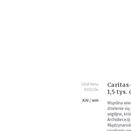
Caritas
14 lat temu
KOŚCIÓŁ
1,5 tys.
KAI / wm
Wspólna wiec
dzielenie się
wigilijne, kt
Archidiecezji
Międzynarod
spotkaniu weź