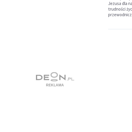
Jezusa dla n
trudności ży
przewodniczą