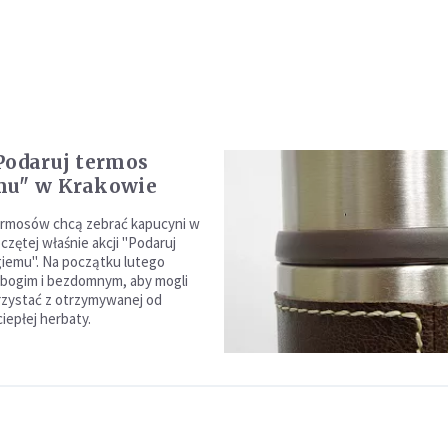
Podaruj termos
mu" w Krakowie
ermosów chcą zebrać kapucyni w
czętej właśnie akcji "Podaruj
iemu". Na początku lutego
ubogim i bezdomnym, aby mogli
orzystać z otrzymywanej od
iepłej herbaty.