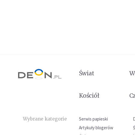
Świat
W
Kościół
C
Wybrane kategorie
Serwis papieski
Artykuły blogerów