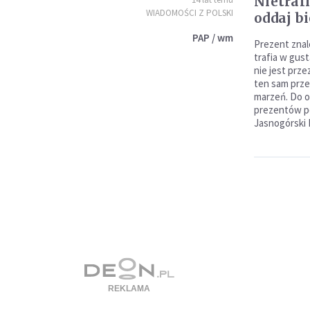
Nietrafi
WIADOMOŚCI Z POLSKI
oddaj b
PAP / wm
Prezent znal
trafia w gus
nie jest prz
ten sam prz
marzeń. Do 
prezentów p
Jasnogórski 