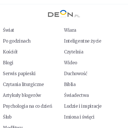
Świat
Wiara
Po godzinach
Inteligentne życie
Kościół
Czytelnia
Blogi
Wideo
Serwis papieski
Duchowość
Czytania liturgiczne
Biblia
Artykuły blogerów
Świadectwa
Psychologia na co dzień
Ludzie i inspiracje
Ślub
Imiona i święci
Modlitwy