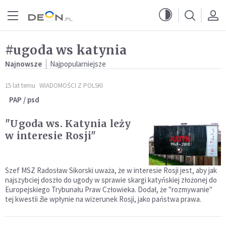
Przejdź do menu głównego
Przejdź do treści
#ugoda ws katynia
Najnowsze
Najpopularniejsze
15 lat temu
WIADOMOŚCI Z POLSKI
PAP / psd
"Ugoda ws. Katynia leży
w interesie Rosji"
Szef MSZ Radosław Sikorski uważa, że w interesie Rosji jest, aby jak
najszybciej doszło do ugody w sprawie skargi katyńskiej złożonej do
Europejskiego Trybunału Praw Człowieka. Dodał, że "rozmywanie"
tej kwestii źle wpłynie na wizerunek Rosji, jako państwa prawa.