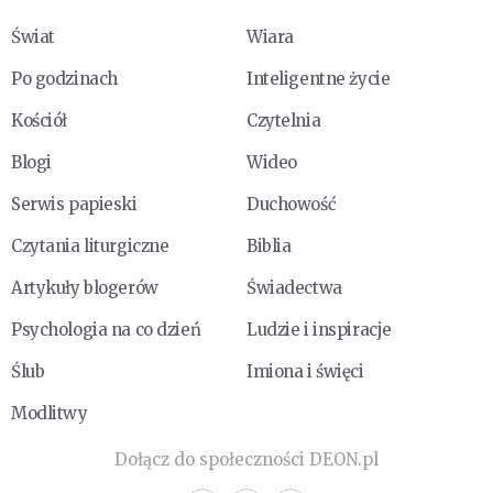
Świat
Wiara
Po godzinach
Inteligentne życie
Kościół
Czytelnia
Blogi
Wideo
Serwis papieski
Duchowość
Czytania liturgiczne
Biblia
Artykuły blogerów
Świadectwa
Psychologia na co dzień
Ludzie i inspiracje
Ślub
Imiona i święci
Modlitwy
Dołącz do społeczności DEON.pl