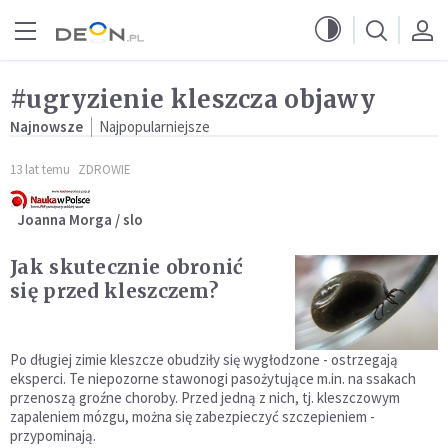
Przejdź do menu głównego
Przejdź do treści
#ugryzienie kleszcza objawy
Najnowsze
Najpopularniejsze
13 lat temu
ZDROWIE
Joanna Morga / slo
Jak skutecznie obronić
się przed kleszczem?
Po długiej zimie kleszcze obudziły się wygłodzone - ostrzegają
eksperci. Te niepozorne stawonogi pasożytujące m.in. na ssakach
przenoszą groźne choroby. Przed jedną z nich, tj. kleszczowym
zapaleniem mózgu, można się zabezpieczyć szczepieniem -
przypominają.