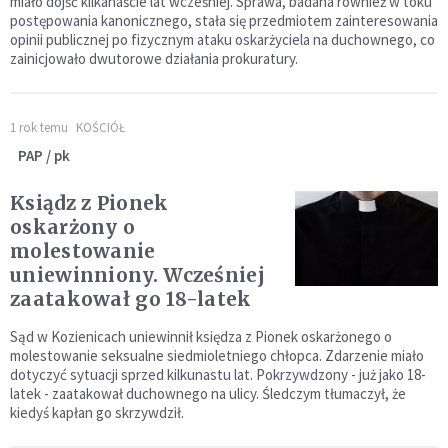
miało dojść kilkanaście lat wcześniej. Sprawa, badana również w toku
postępowania kanonicznego, stała się przedmiotem zainteresowania
opinii publicznej po fizycznym ataku oskarżyciela na duchownego, co
zainicjowało dwutorowe działania prokuratury.
1 rok temu
KOŚCIÓŁ
PAP / pk
Ksiądz z Pionek
oskarżony o
molestowanie
uniewinniony. Wcześniej
zaatakował go 18-latek
Sąd w Kozienicach uniewinnił księdza z Pionek oskarżonego o
molestowanie seksualne siedmioletniego chłopca. Zdarzenie miało
dotyczyć sytuacji sprzed kilkunastu lat. Pokrzywdzony - już jako 18-
latek - zaatakował duchownego na ulicy. Śledczym tłumaczył, że
kiedyś kapłan go skrzywdził.