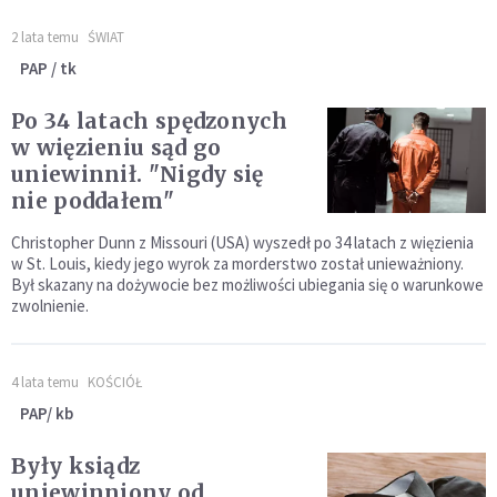
2 lata temu
ŚWIAT
PAP / tk
Po 34 latach spędzonych
w więzieniu sąd go
uniewinnił. "Nigdy się
nie poddałem"
Christopher Dunn z Missouri (USA) wyszedł po 34 latach z więzienia
w St. Louis, kiedy jego wyrok za morderstwo został unieważniony.
Był skazany na dożywocie bez możliwości ubiegania się o warunkowe
zwolnienie.
4 lata temu
KOŚCIÓŁ
PAP/ kb
Były ksiądz
uniewinniony od