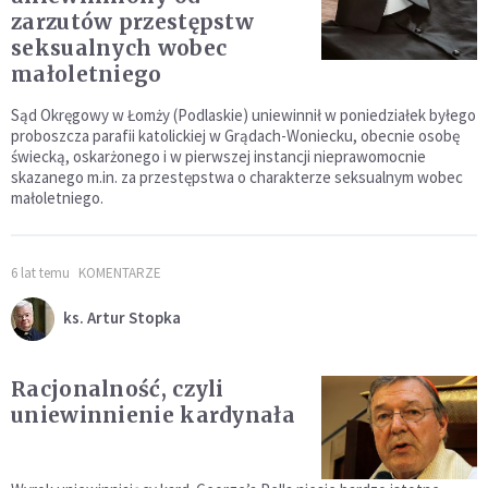
zarzutów przestępstw
seksualnych wobec
małoletniego
Sąd Okręgowy w Łomży (Podlaskie) uniewinnił w poniedziałek byłego
proboszcza parafii katolickiej w Grądach-Woniecku, obecnie osobę
świecką, oskarżonego i w pierwszej instancji nieprawomocnie
skazanego m.in. za przestępstwa o charakterze seksualnym wobec
małoletniego.
6 lat temu
KOMENTARZE
ks. Artur Stopka
Racjonalność, czyli
uniewinnienie kardynała