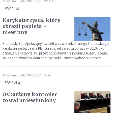
11 lat temu
WIADOMOŚCI ZE ŚWIATA
PAP / mg
Karykaturzysta, który
obraził papieża -
niewinny
Francuski Sąd Apelacyjny uwolnił w czwartek znanego francuskiego
karykaturzystę, Jeana Plantureux, od zarzutu obrazy w 2010 roku
papieża Benedykta XVI przez opublikowanie rysunku sugerującego,
że jest on zwolennikiem nadużyć seksualnych wobec nieletnich.
11 lat temu
WIADOMOŚCI Z POLSKI
PAP / ptsj
Oskarżony kontroler
został uniewinniony