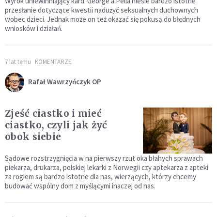
Wyrok uniewinniający kard. George’a Pella niesie bardzo istotne
przesłanie dotyczące kwestii nadużyć seksualnych duchownych
wobec dzieci. Jednak może on też okazać się pokusą do błędnych
wniosków i działań.
7 lat temu
KOMENTARZE
Rafał Wawrzyńczyk OP
Zjeść ciastko i mieć
ciastko, czyli jak żyć
obok siebie
Sądowe rozstrzygnięcia w na pierwszy rzut oka błahych sprawach
piekarza, drukarza, polskiej lekarki z Norwegii czy aptekarza z apteki
za rogiem są bardzo istotne dla nas, wierzących, którzy chcemy
budować wspólny dom z myślącymi inaczej od nas.