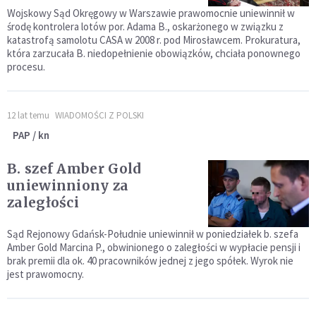
Wojskowy Sąd Okręgowy w Warszawie prawomocnie uniewinnił w
środę kontrolera lotów por. Adama B., oskarżonego w związku z
katastrofą samolotu CASA w 2008 r. pod Mirosławcem. Prokuratura,
która zarzucała B. niedopełnienie obowiązków, chciała ponownego
procesu.
12 lat temu
WIADOMOŚCI Z POLSKI
PAP / kn
B. szef Amber Gold
uniewinniony za
zaległości
Sąd Rejonowy Gdańsk-Południe uniewinnił w poniedziałek b. szefa
Amber Gold Marcina P., obwinionego o zaległości w wypłacie pensji i
brak premii dla ok. 40 pracowników jednej z jego spółek. Wyrok nie
jest prawomocny.