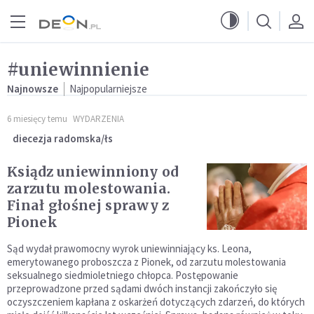
Przejdź do menu głównego
Przejdź do treści
#uniewinnienie
Najnowsze
Najpopularniejsze
6 miesięcy temu
WYDARZENIA
diecezja radomska/łs
Ksiądz uniewinniony od
zarzutu molestowania.
Finał głośnej sprawy z
Pionek
Sąd wydał prawomocny wyrok uniewinniający ks. Leona,
emerytowanego proboszcza z Pionek, od zarzutu molestowania
seksualnego siedmioletniego chłopca. Postępowanie
przeprowadzone przed sądami dwóch instancji zakończyło się
oczyszczeniem kapłana z oskarżeń dotyczących zdarzeń, do których