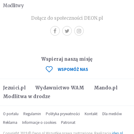
Modlitwy
Dołącz do społeczności DEON.pl
Wspieraj naszą misję
WSPOMÓŻ NAS
Jezuici.pl
Wydawnictwo WAM
Mando.pl
Modlitwa w drodze
O portalu
Regulamin
Polityka prywatności
Kontakt
Dla mediów
Reklama
Informacje o cookies
Patronat
Copyright 2019 © Deon.pl Wszystkie prawa zastrzeżone. Realizacja
ideo.pl