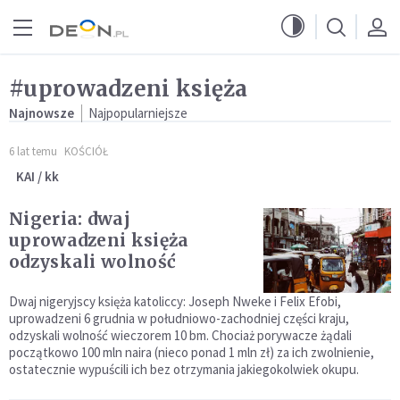
Przejdź do menu głównego
Przejdź do treści
#uprowadzeni księża
Najnowsze
Najpopularniejsze
6 lat temu
KOŚCIÓŁ
KAI / kk
Nigeria: dwaj
uprowadzeni księża
odzyskali wolność
Dwaj nigeryjscy księża katoliccy: Joseph Nweke i Felix Efobi,
uprowadzeni 6 grudnia w południowo-zachodniej części kraju,
odzyskali wolność wieczorem 10 bm. Chociaż porywacze żądali
początkowo 100 mln naira (nieco ponad 1 mln zł) za ich zwolnienie,
ostatecznie wypuścili ich bez otrzymania jakiegokolwiek okupu.