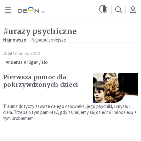
Przejdź do menu głównego
Przejdź do treści
#urazy psychiczne
Najnowsze
Najpopularniejsze
15 lat temu
DZIECKO
Anderas Krüger / slo
Pierwsza pomoc dla
pokrzywdzonych dzieci
Trauma dotyczy zawsze całego człowieka, jego psychiki, umysłu i
ciała. Trzeba o tym pamiętać, gdy zajmujemy się dziećmi i młodzieżą z
tym problemem.