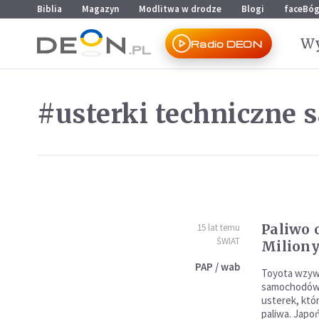
Przejdź do menu głównego
Przejdź do treści
Biblia
Magazyn
Modlitwa w drodze
Blogi
faceBó
Wy
Radio DEON
#usterki techniczne
Paliwo 
15 lat temu
ŚWIAT
Miliony
PAP / wab
Toyota wzyw
samochodów 
usterek, kt
paliwa. Japo