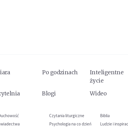
iara
Po godzinach
Inteligentne
życie
zytelnia
Blogi
Wideo
Duchowość
Czytania liturgiczne
Biblia
Świadectwa
Psychologia na co dzień
Ludzie i inspira