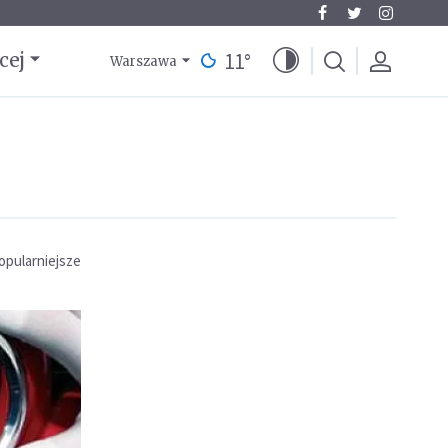
11
°
cej
Warszawa
opularniejsze