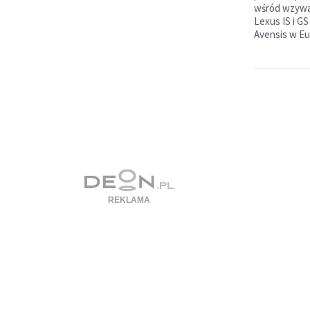
wśród wzywa
Lexus IS i G
Avensis w Eu