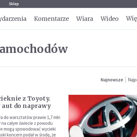
g
Sklep
Wię
darzenia
Komentarze
Wiara
Wideo
 samochodów
Najnowsze
Najp
cieknie z Toyoty.
 aut do naprawy
a do warsztatów prawie 1,7 mln
na całym świecie z powodu
óre mogą spowodować wycieki
ński koncern podał w środę, że