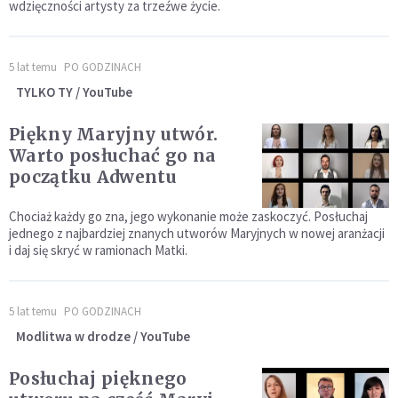
wdzięczności artysty za trzeźwe życie.
5 lat temu
PO GODZINACH
TYLKO TY / YouTube
Piękny Maryjny utwór.
Warto posłuchać go na
początku Adwentu
Chociaż każdy go zna, jego wykonanie może zaskoczyć. Posłuchaj
jednego z najbardziej znanych utworów Maryjnych w nowej aranżacji
i daj się skryć w ramionach Matki.
5 lat temu
PO GODZINACH
Modlitwa w drodze / YouTube
Posłuchaj pięknego