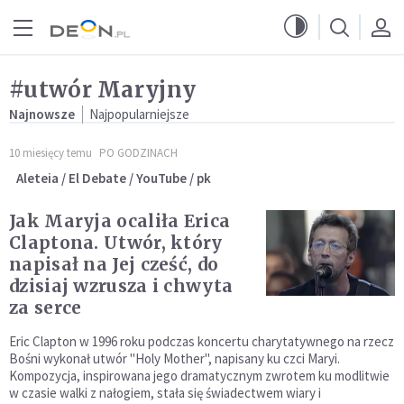
Przejdź do menu głównego
Przejdź do treści
#utwór Maryjny
Najnowsze
Najpopularniejsze
10 miesięcy temu
PO GODZINACH
Aleteia / El Debate / YouTube / pk
Jak Maryja ocaliła Erica
Claptona. Utwór, który
napisał na Jej cześć, do
dzisiaj wzrusza i chwyta
za serce
Eric Clapton w 1996 roku podczas koncertu charytatywnego na rzecz
Bośni wykonał utwór "Holy Mother", napisany ku czci Maryi.
Kompozycja, inspirowana jego dramatycznym zwrotem ku modlitwie
w czasie walki z nałogiem, stała się świadectwem wiary i