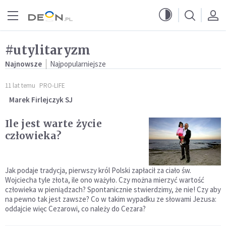
Przejdź do menu głównego
Przejdź do treści
#utylitaryzm
Najnowsze
Najpopularniejsze
11 lat temu
PRO-LIFE
Marek Firlejczyk SJ
Ile jest warte życie
człowieka?
Jak podaje tradycja, pierwszy król Polski zapłacił za ciało św.
Wojciecha tyle złota, ile ono ważyło. Czy można mierzyć wartość
człowieka w pieniądzach? Spontanicznie stwierdzimy, że nie! Czy aby
na pewno tak jest zawsze? Co w takim wypadku ze słowami Jezusa:
oddajcie więc Cezarowi, co należy do Cezara?