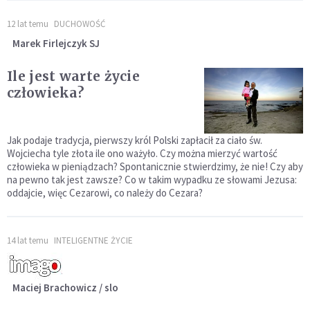
12 lat temu
DUCHOWOŚĆ
Marek Firlejczyk SJ
Ile jest warte życie
człowieka?
Jak podaje tradycja, pierwszy król Polski zapłacił za ciało św.
Wojciecha tyle złota ile ono ważyło. Czy można mierzyć wartość
człowieka w pieniądzach? Spontanicznie stwierdzimy, że nie! Czy aby
na pewno tak jest zawsze? Co w takim wypadku ze słowami Jezusa:
oddajcie, więc Cezarowi, co należy do Cezara?
14 lat temu
INTELIGENTNE ŻYCIE
Maciej Brachowicz / slo