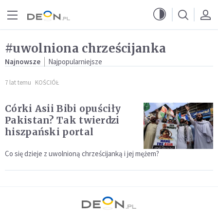
Przejdź do menu głównego
Przejdź do treści
#uwolniona chrześcijanka
Najnowsze
Najpopularniejsze
7 lat temu
KOŚCIÓŁ
Córki Asii Bibi opuściły
Pakistan? Tak twierdzi
hiszpański portal
Co się dzieje z uwolnioną chrześcijanką i jej mężem?