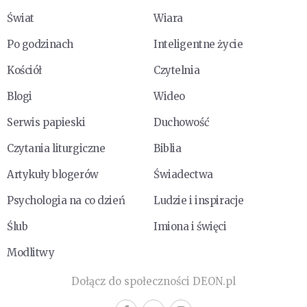
Świat
Wiara
Po godzinach
Inteligentne życie
Kościół
Czytelnia
Blogi
Wideo
Serwis papieski
Duchowość
Czytania liturgiczne
Biblia
Artykuły blogerów
Świadectwa
Psychologia na co dzień
Ludzie i inspiracje
Ślub
Imiona i święci
Modlitwy
Dołącz do społeczności DEON.pl