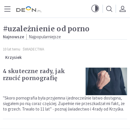
Przejdź do menu głównego
Przejdź do treści
#uzależnienie od porno
Najnowsze
Najpopularniejsze
10 lat temu
ŚWIADECTWA
Krzysiek
4 skuteczne rady, jak
rzucić pornografię
"Skoro pornografia była przyjemna i jednocześnie łatwo dostępna,
sięgałem po nią coraz częściej. Zupełnie nie przeszkadzał mi fakt, że
to grzech. Trwało to 11 lat" - poznaj świadectwo i 4 rady od Krzyśka.