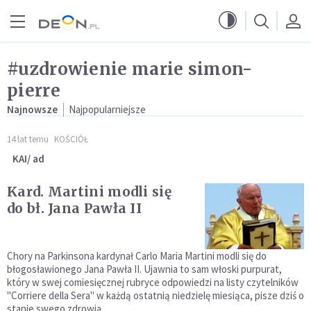
Przejdź do menu głównego
Przejdź do treści
#uzdrowienie marie simon-
pierre
Najnowsze
Najpopularniejsze
14 lat temu
KOŚCIÓŁ
KAI/ ad
Kard. Martini modli się
do bł. Jana Pawła II
Chory na Parkinsona kardynał Carlo Maria Martini modli się do
błogosławionego Jana Pawła II. Ujawnia to sam włoski purpurat,
który w swej comiesięcznej rubryce odpowiedzi na listy czytelników
"Corriere della Sera" w każdą ostatnią niedzielę miesiąca, pisze dziś o
stanie swego zdrowia.