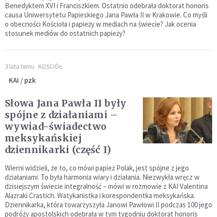
Benedyktem XVI i Franciszkiem. Ostatnio odebrała doktorat honoris
causa Uniwersytetu Papieskiego Jana Pawła II w Krakowie. Co myśli
o obecności Kościoła i papieży w mediach na świecie? Jak ocenia
stosunek mediów do ostatnich papieży?
3 lata temu
KOŚCIÓŁ
KAI / pzk
Słowa Jana Pawła II były
spójne z działaniami –
wywiad-świadectwo
meksykańskiej
dziennikarki (część I)
Wierni widzieli, że to, co mówi papież Polak, jest spójne z jego
działaniami. To była harmonia wiary i działania. Niezwykła wręcz w
dzisiejszym świecie integralność – mówi w rozmowie z KAI Valentina
Alazraki Crastich. Watykanistka i korespondentka meksykańska.
Dziennikarka, która towarzyszyła Janowi Pawłowi II podczas 100 jego
podróży apostolskich odebrała w tym tygodniu doktorat honoris