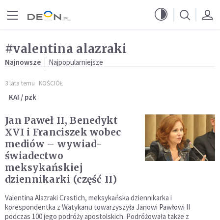
Przejdź do menu głównego
Przejdź do treści
#valentina alazraki
Najnowsze
Najpopularniejsze
3 lata temu
KOŚCIÓŁ
KAI / pzk
Jan Paweł II, Benedykt
XVI i Franciszek wobec
mediów – wywiad-
świadectwo
meksykańskiej
dziennikarki (część II)
Valentina Alazraki Crastich, meksykańska dziennikarka i
korespondentka z Watykanu towarzyszyła Janowi Pawłowi II
podczas 100 jego podróży apostolskich. Podróżowała także z