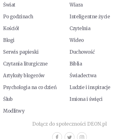
Świat
Wiara
Po godzinach
Inteligentne życie
Kościół
Czytelnia
Blogi
Wideo
Serwis papieski
Duchowość
Czytania liturgiczne
Biblia
Artykuły blogerów
Świadectwa
Psychologia na co dzień
Ludzie i inspiracje
Ślub
Imiona i święci
Modlitwy
Dołącz do społeczności DEON.pl