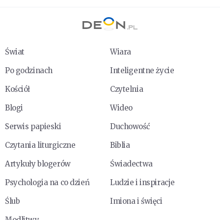
Świat
Wiara
Po godzinach
Inteligentne życie
Kościół
Czytelnia
Blogi
Wideo
Serwis papieski
Duchowość
Czytania liturgiczne
Biblia
Artykuły blogerów
Świadectwa
Psychologia na co dzień
Ludzie i inspiracje
Ślub
Imiona i święci
Modlitwy