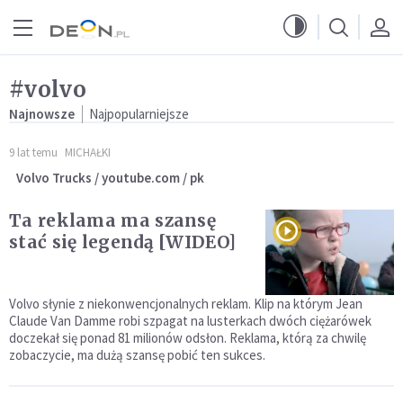
Przejdź do menu głównego
Przejdź do treści
#volvo
Najnowsze
Najpopularniejsze
9 lat temu
MICHAŁKI
Volvo Trucks / youtube.com / pk
Ta reklama ma szansę
stać się legendą [WIDEO]
Volvo słynie z niekonwencjonalnych reklam. Klip na którym Jean
Claude Van Damme robi szpagat na lusterkach dwóch ciężarówek
doczekał się ponad 81 milionów odsłon. Reklama, którą za chwilę
zobaczycie, ma dużą szansę pobić ten sukces.