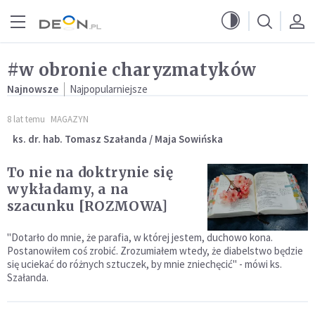
Przejdź do menu głównego
Przejdź do treści
#w obronie charyzmatyków
Najnowsze
Najpopularniejsze
8 lat temu
MAGAZYN
ks. dr. hab. Tomasz Szałanda / Maja Sowińska
To nie na doktrynie się
wykładamy, a na
szacunku [ROZMOWA]
"Dotarło do mnie, że parafia, w której jestem, duchowo kona.
Postanowiłem coś zrobić. Zrozumiałem wtedy, że diabelstwo będzie
się uciekać do różnych sztuczek, by mnie zniechęcić" - mówi ks.
Szałanda.