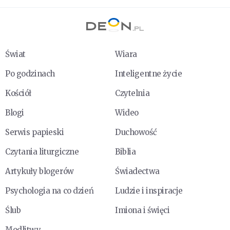
Świat
Wiara
Po godzinach
Inteligentne życie
Kościół
Czytelnia
Blogi
Wideo
Serwis papieski
Duchowość
Czytania liturgiczne
Biblia
Artykuły blogerów
Świadectwa
Psychologia na co dzień
Ludzie i inspiracje
Ślub
Imiona i święci
Modlitwy