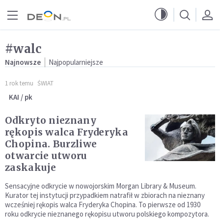
Przejdź do menu głównego
Przejdź do treści
#walc
Najnowsze
Najpopularniejsze
1 rok temu
ŚWIAT
KAI / pk
Odkryto nieznany
rękopis walca Fryderyka
Chopina. Burzliwe
otwarcie utworu
zaskakuje
Sensacyjne odkrycie w nowojorskim Morgan Library & Museum.
Kurator tej instytucji przypadkiem natrafił w zbiorach na nieznany
wcześniej rękopis walca Fryderyka Chopina. To pierwsze od 1930
roku odkrycie nieznanego rękopisu utworu polskiego kompozytora.