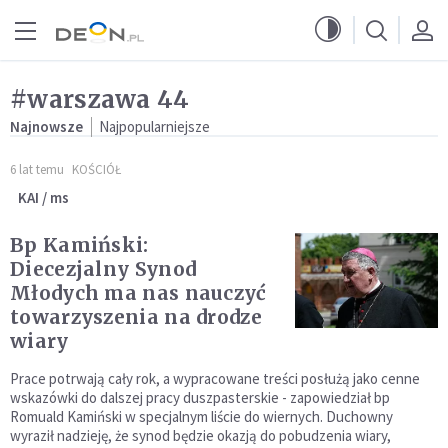
Przejdź do menu głównego
Przejdź do treści
#warszawa 44
Najnowsze
Najpopularniejsze
6 lat temu
KOŚCIÓŁ
KAI / ms
Bp Kamiński:
Diecezjalny Synod
Młodych ma nas nauczyć
towarzyszenia na drodze
wiary
Prace potrwają cały rok, a wypracowane treści posłużą jako cenne
wskazówki do dalszej pracy duszpasterskie - zapowiedział bp
Romuald Kamiński w specjalnym liście do wiernych. Duchowny
wyraził nadzieję, że synod będzie okazją do pobudzenia wiary,