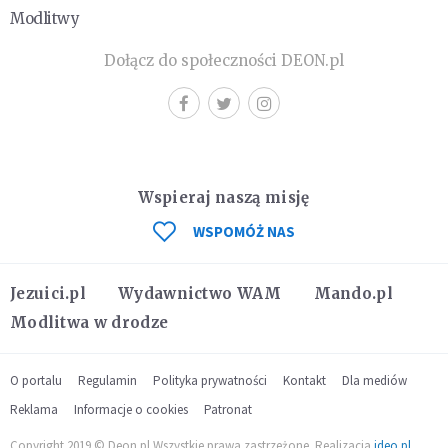
Modlitwy
Dołącz do społeczności DEON.pl
Wspieraj naszą misję
WSPOMÓŻ NAS
Jezuici.pl
Wydawnictwo WAM
Mando.pl
Modlitwa w drodze
O portalu
Regulamin
Polityka prywatności
Kontakt
Dla mediów
Reklama
Informacje o cookies
Patronat
Copyright 2019 © Deon.pl Wszystkie prawa zastrzeżone. Realizacja
ideo.pl