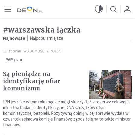
Przejdź do menu głównego
Przejdź do treści
#warszawska łączka
Najnowsze
Najpopularniejsze
11 lat temu
WIADOMOŚCI Z POLSKI
PAP / slo
Są pieniądze na
identyfikację ofiar
komunizmu
IPN jeszcze w tym roku będzie mógł skorzystać z rezerwy celowej 1
mln zł na badania identyfikacyjne DNA szczątków ofiar
komunistycznej bezpieki. Pozytywną opinię w tej sprawie wydała w
czwartek sejmowa komisja finansów; zgodził się na to także minister
finansów.