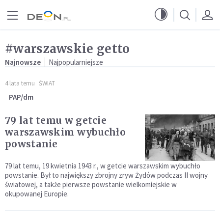
Przejdź do menu głównego
Przejdź do treści
#warszawskie getto
Najnowsze
Najpopularniejsze
4 lata temu
ŚWIAT
PAP/dm
79 lat temu w getcie
warszawskim wybuchło
powstanie
79 lat temu, 19 kwietnia 1943 r., w getcie warszawskim wybuchło
powstanie. Był to największy zbrojny zryw Żydów podczas II wojny
światowej, a także pierwsze powstanie wielkomiejskie w
okupowanej Europie.