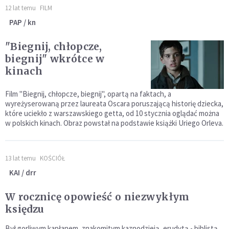
12 lat temu
FILM
PAP / kn
"Biegnij, chłopcze,
biegnij" wkrótce w
kinach
Film "Biegnij, chłopcze, biegnij", opartą na faktach, a
wyreżyserowaną przez laureata Oscara poruszającą historię dziecka,
które uciekło z warszawskiego getta, od 10 stycznia oglądać można
w polskich kinach. Obraz powstał na podstawie książki Uriego Orleva.
13 lat temu
KOŚCIÓŁ
KAI / drr
W rocznicę opowieść o niezwykłym
księdzu
Był gorliwym kapłanem, znakomitym kaznodzieją, erudytą - biblistą,