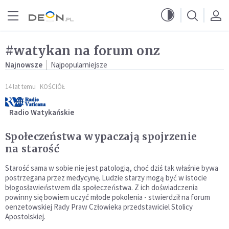
Przejdź do menu głównego
Przejdź do treści
#watykan na forum onz
Najnowsze
Najpopularniejsze
14 lat temu
KOŚCIÓŁ
Radio Watykańskie
Społeczeństwa wypaczają spojrzenie
na starość
Starość sama w sobie nie jest patologią, choć dziś tak właśnie bywa
postrzegana przez medycynę. Ludzie starzy mogą być w istocie
błogosławieństwem dla społeczeństwa. Z ich doświadczenia
powinny się bowiem uczyć młode pokolenia - stwierdził na forum
oenzetowskiej Rady Praw Człowieka przedstawiciel Stolicy
Apostolskiej.