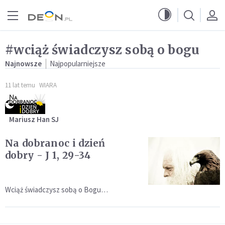
Przejdź do menu głównego
Przejdź do treści
#wciąż świadczysz sobą o bogu
Najnowsze
Najpopularniejsze
11 lat temu
WIARA
Mariusz Han SJ
Na dobranoc i dzień
dobry - J 1, 29-34
Wciąż świadczysz sobą o Bogu…