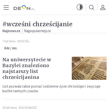
Przejdź do menu głównego
Przejdź do treści
#wcześni chrześcijanie
Najnowsze
Najpopularniejsze
7 lat temu
KOŚCIÓŁ
KAI / ms
Na uniwersytecie w
Bazylei znaleziono
najstarszy list
chrześcijanina
List pozwala także poznać codzienne życie chrześcijan i zwyczaje
kuchni tamtych czasów.
10 lat temu
DUCHOWOŚĆ