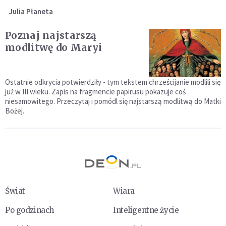
Julia Płaneta
Poznaj najstarszą
modlitwę do Maryi
Ostatnie odkrycia potwierdziły - tym tekstem chrześcijanie modlili się
już w III wieku. Zapis na fragmencie papirusu pokazuje coś
niesamowitego. Przeczytaj i pomódl się najstarszą modlitwą do Matki
Bożej.
Świat
Wiara
Po godzinach
Inteligentne życie