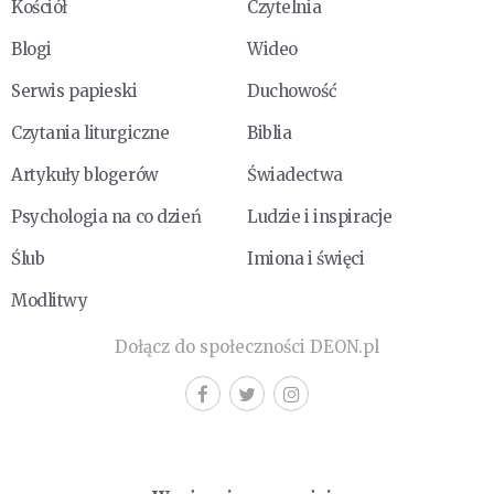
Kościół
Czytelnia
Blogi
Wideo
Serwis papieski
Duchowość
Czytania liturgiczne
Biblia
Artykuły blogerów
Świadectwa
Psychologia na co dzień
Ludzie i inspiracje
Ślub
Imiona i święci
Modlitwy
Dołącz do społeczności DEON.pl