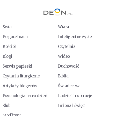
Świat
Wiara
Po godzinach
Inteligentne życie
Kościół
Czytelnia
Blogi
Wideo
Serwis papieski
Duchowość
Czytania liturgiczne
Biblia
Artykuły blogerów
Świadectwa
Psychologia na co dzień
Ludzie i inspiracje
Ślub
Imiona i święci
Modlitwy