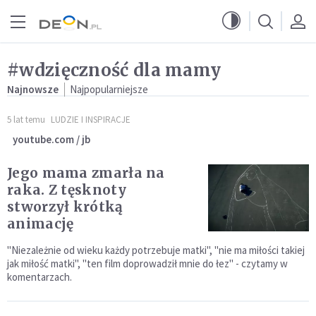
Przejdź do menu głównego
Przejdź do treści
#wdzięczność dla mamy
Najnowsze
Najpopularniejsze
5 lat temu
LUDZIE I INSPIRACJE
youtube.com / jb
Jego mama zmarła na
raka. Z tęsknoty
stworzył krótką
animację
"Niezależnie od wieku każdy potrzebuje matki", "nie ma miłości takiej
jak miłość matki", "ten film doprowadził mnie do łez" - czytamy w
komentarzach.