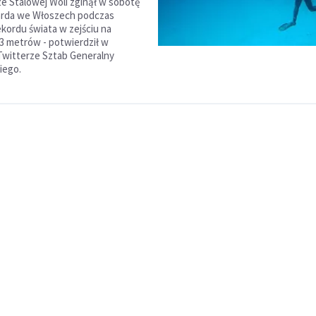
e Stalowej Woli zginął w sobotę
arda we Włoszech podczas
ekordu świata w zejściu na
3 metrów - potwierdził w
 Twitterze Sztab Generalny
iego.