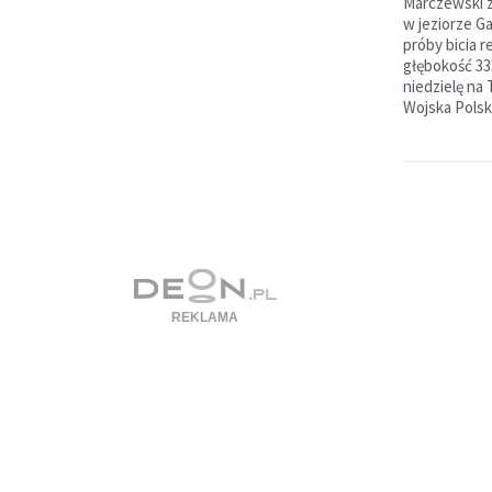
Marczewski z
w jeziorze G
próby bicia r
głębokość 33
niedzielę na
Wojska Polsk