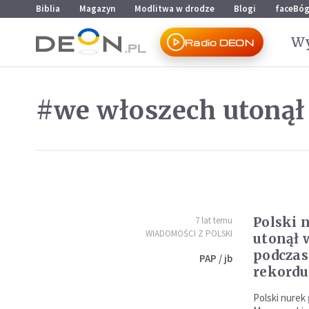
Przejdź do menu głównego
Przejdź do treści
Biblia
Magazyn
Modlitwa w drodze
Blogi
faceBó
Wy
Radio DEON
#we włoszech utonął
Polski 
7 lat temu
WIADOMOŚCI Z POLSKI
utonął 
podczas
PAP / jb
rekordu
Polski nurek