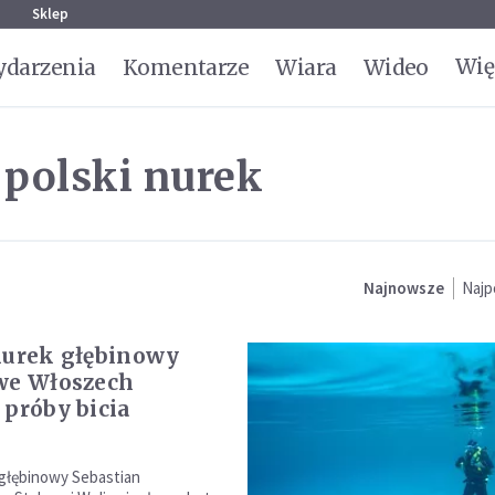
g
Sklep
Wię
darzenia
Komentarze
Wiara
Wideo
 polski nurek
Najnowsze
Najp
nurek głębinowy
we Włoszech
 próby bicia
 głębinowy Sebastian