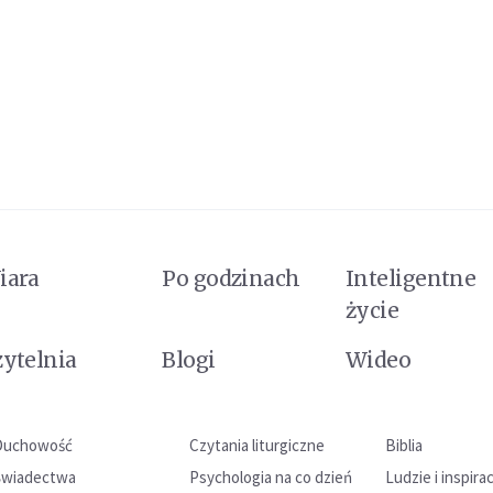
iara
Po godzinach
Inteligentne
życie
zytelnia
Blogi
Wideo
Duchowość
Czytania liturgiczne
Biblia
Świadectwa
Psychologia na co dzień
Ludzie i inspira