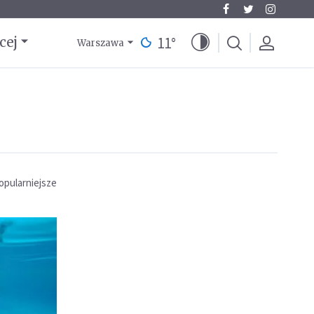
11
°
cej
Warszawa
opularniejsze