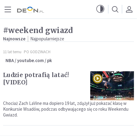
Przejdź do menu głównego
Przejdź do treści
#weekend gwiazd
Najnowsze
Najpopularniejsze
11 lat temu
PO GODZINACH
NBA / youtube.com / pk
Ludzie potrafią latać!
[VIDEO]
Chociaż Zach LaVine ma dopiero 19 lat, zdążył już pokazać klasę w
Konkursie Wsadów, podczas odbywającego się co roku Weekendu
Gwiazd.