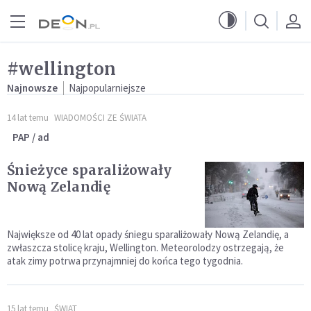
Przejdź do menu głównego
Przejdź do treści
#wellington
Najnowsze
Najpopularniejsze
14 lat temu
WIADOMOŚCI ZE ŚWIATA
PAP / ad
Śnieżyce sparaliżowały
Nową Zelandię
Największe od 40 lat opady śniegu sparaliżowały Nową Zelandię, a
zwłaszcza stolicę kraju, Wellington. Meteorolodzy ostrzegają, że
atak zimy potrwa przynajmniej do końca tego tygodnia.
15 lat temu
ŚWIAT