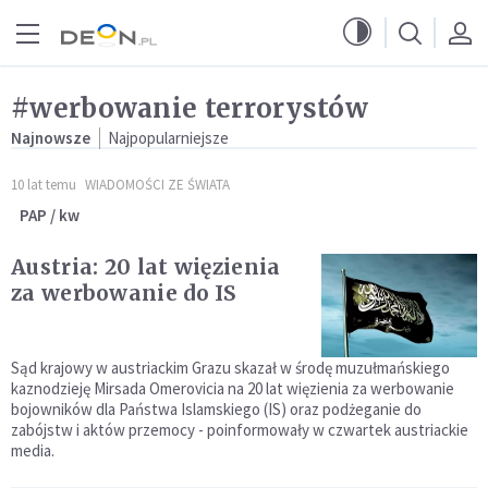
Przejdź do menu głównego
Przejdź do treści
#werbowanie terrorystów
Najnowsze
Najpopularniejsze
10 lat temu
WIADOMOŚCI ZE ŚWIATA
PAP / kw
Austria: 20 lat więzienia
za werbowanie do IS
Sąd krajowy w austriackim Grazu skazał w środę muzułmańskiego
kaznodzieję Mirsada Omerovicia na 20 lat więzienia za werbowanie
bojowników dla Państwa Islamskiego (IS) oraz podżeganie do
zabójstw i aktów przemocy - poinformowały w czwartek austriackie
media.