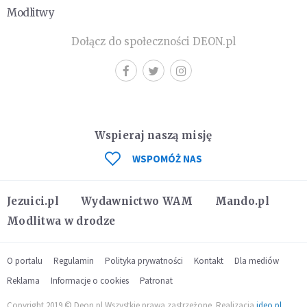
Modlitwy
Dołącz do społeczności DEON.pl
Wspieraj naszą misję
WSPOMÓŻ NAS
Jezuici.pl
Wydawnictwo WAM
Mando.pl
Modlitwa w drodze
O portalu
Regulamin
Polityka prywatności
Kontakt
Dla mediów
Reklama
Informacje o cookies
Patronat
Copyright 2019 © Deon.pl Wszystkie prawa zastrzeżone. Realizacja
ideo.pl