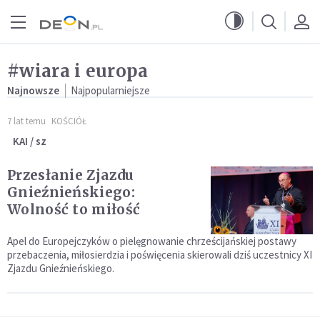
Przejdź do menu głównego
Przejdź do treści
#wiara i europa
Najnowsze
Najpopularniejsze
7 lat temu
KOŚCIÓŁ
KAI / sz
Przesłanie Zjazdu
Gnieźnieńskiego:
Wolność to miłość
Apel do Europejczyków o pielęgnowanie chrześcijańskiej postawy
przebaczenia, miłosierdzia i poświęcenia skierowali dziś uczestnicy XI
Zjazdu Gnieźnieńskiego.