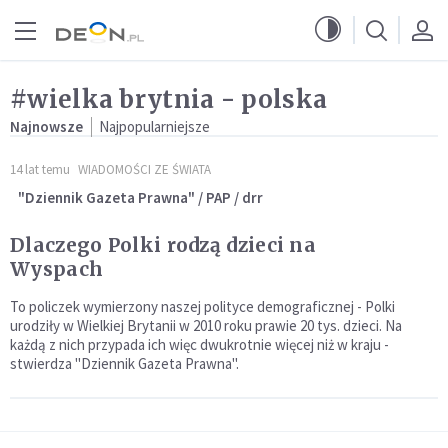
Przejdź do menu głównego
Przejdź do treści
#wielka brytnia - polska
Najnowsze
Najpopularniejsze
14 lat temu
WIADOMOŚCI ZE ŚWIATA
"Dziennik Gazeta Prawna" / PAP / drr
Dlaczego Polki rodzą dzieci na
Wyspach
To policzek wymierzony naszej polityce demograficznej - Polki
urodziły w Wielkiej Brytanii w 2010 roku prawie 20 tys. dzieci. Na
każdą z nich przypada ich więc dwukrotnie więcej niż w kraju -
stwierdza "Dziennik Gazeta Prawna".