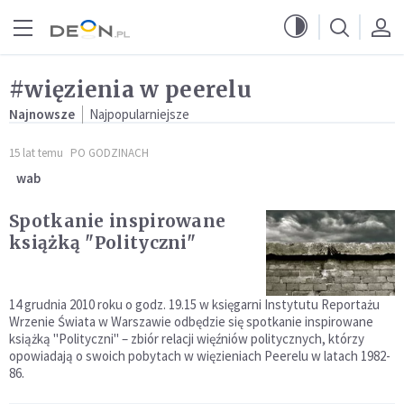
Przejdź do menu głównego
Przejdź do treści
#więzienia w peerelu
Najnowsze
Najpopularniejsze
15 lat temu
PO GODZINACH
wab
Spotkanie inspirowane
książką "Polityczni"
14 grudnia 2010 roku o godz. 19.15 w księgarni Instytutu Reportażu
Wrzenie Świata w Warszawie odbędzie się spotkanie inspirowane
książką "Polityczni" – zbiór relacji więźniów politycznych, którzy
opowiadają o swoich pobytach w więzieniach Peerelu w latach 1982-
86.