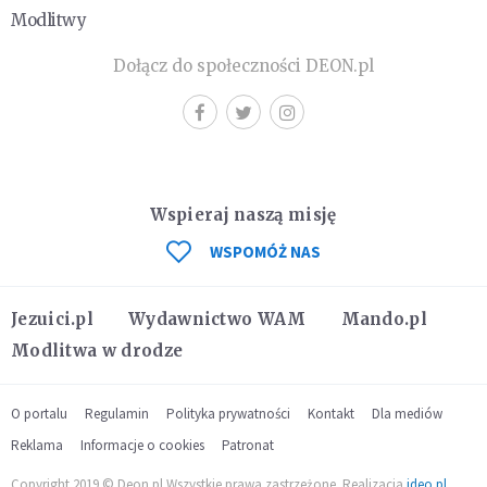
Modlitwy
Dołącz do społeczności DEON.pl
Wspieraj naszą misję
WSPOMÓŻ NAS
Jezuici.pl
Wydawnictwo WAM
Mando.pl
Modlitwa w drodze
O portalu
Regulamin
Polityka prywatności
Kontakt
Dla mediów
Reklama
Informacje o cookies
Patronat
Copyright 2019 © Deon.pl Wszystkie prawa zastrzeżone. Realizacja
ideo.pl