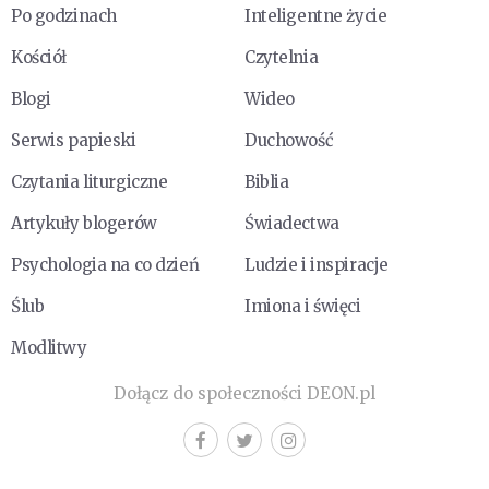
Po godzinach
Inteligentne życie
Kościół
Czytelnia
Blogi
Wideo
Serwis papieski
Duchowość
Czytania liturgiczne
Biblia
Artykuły blogerów
Świadectwa
Psychologia na co dzień
Ludzie i inspiracje
Ślub
Imiona i święci
Modlitwy
Dołącz do społeczności DEON.pl