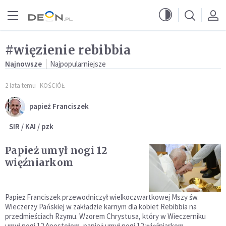
Przejdź do menu głównego
Przejdź do treści
#więzienie rebibbia
Najnowsze
Najpopularniejsze
2 lata temu
KOŚCIÓŁ
papież Franciszek
SIR / KAI / pzk
Papież umył nogi 12
więźniarkom
Papież Franciszek przewodniczył wielkoczwartkowej Mszy św.
Wieczerzy Pańskiej w zakładzie karnym dla kobiet Rebibbia na
przedmieściach Rzymu. Wzorem Chrystusa, który w Wieczerniku
umył nogi 12 Apostołom, papież umył nogi 12 więźniarkom.