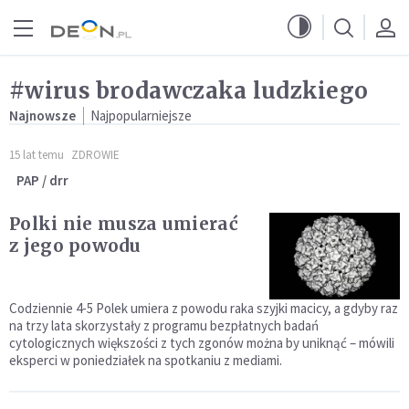
Przejdź do menu głównego
Przejdź do treści
#wirus brodawczaka ludzkiego
Najnowsze
Najpopularniejsze
15 lat temu
ZDROWIE
PAP / drr
Polki nie musza umierać
z jego powodu
Codziennie 4-5 Polek umiera z powodu raka szyjki macicy, a gdyby raz
na trzy lata skorzystały z programu bezpłatnych badań
cytologicznych większości z tych zgonów można by uniknąć – mówili
eksperci w poniedziałek na spotkaniu z mediami.