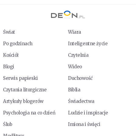
Świat
Wiara
Po godzinach
Inteligentne życie
Kościół
Czytelnia
Blogi
Wideo
Serwis papieski
Duchowość
Czytania liturgiczne
Biblia
Artykuły blogerów
Świadectwa
Psychologia na co dzień
Ludzie i inspiracje
Ślub
Imiona i święci
Modlitwy