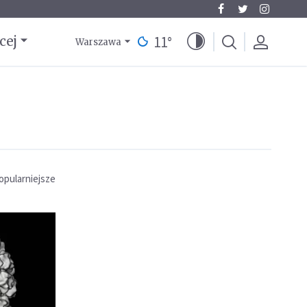
11
°
cej
Warszawa
opularniejsze