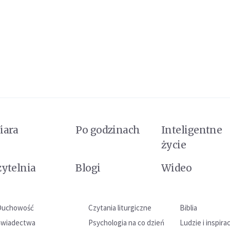
iara
Po godzinach
Inteligentne
życie
zytelnia
Blogi
Wideo
Duchowość
Czytania liturgiczne
Biblia
Świadectwa
Psychologia na co dzień
Ludzie i inspira