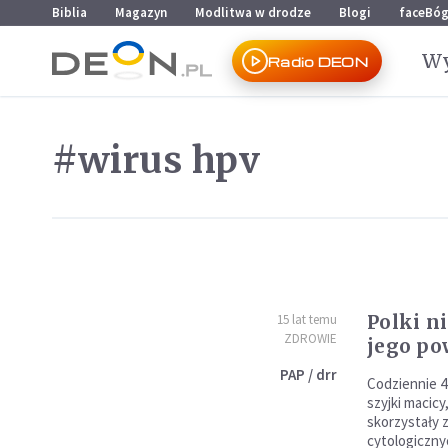
Przejdź do menu głównego
Przejdź do treści
Biblia
Magazyn
Modlitwa w drodze
Blogi
faceBó
Wy
Radio DEON
#wirus hpv
Polki n
15 lat temu
ZDROWIE
jego p
PAP / drr
Codziennie 4
szyjki macicy
skorzystały 
cytologiczny