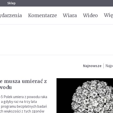
g
Sklep
Wię
darzenia
Komentarze
Wiara
Wideo
Najnowsze
Najp
ie musza umierać z
owodu
-5 Polek umiera z powodu raka
, a gdyby raz na trzy lata
z programu bezpłatnych badań
ch większości z tych zgonów