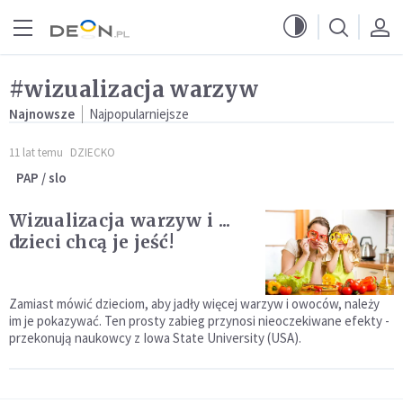
Przejdź do menu głównego
Przejdź do treści
#wizualizacja warzyw
Najnowsze
Najpopularniejsze
11 lat temu
DZIECKO
PAP / slo
Wizualizacja warzyw i ...
dzieci chcą je jeść!
Zamiast mówić dzieciom, aby jadły więcej warzyw i owoców, należy
im je pokazywać. Ten prosty zabieg przynosi nieoczekiwane efekty -
przekonują naukowcy z Iowa State University (USA).