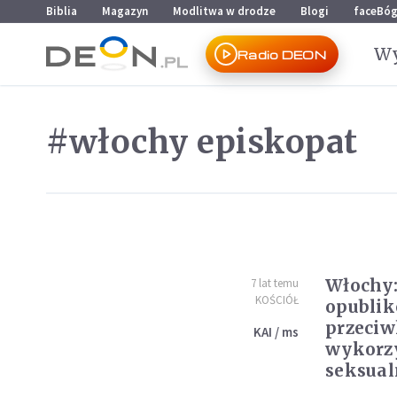
Przejdź do menu głównego
Przejdź do treści
Biblia
Magazyn
Modlitwa w drodze
Blogi
faceBó
Wy
Radio DEON
#włochy episkopat
Włochy:
7 lat temu
KOŚCIÓŁ
opubli
przeci
KAI / ms
wykorz
seksua