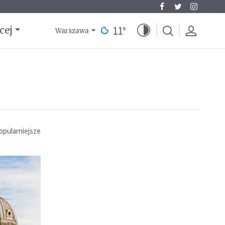
11
°
cej
Warszawa
opularniejsze