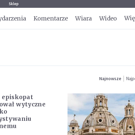
g
Sklep
Wię
darzenia
Komentarze
Wiara
Wideo
Najnowsze
Najp
 episkopat
kował wytyczne
wko
ystywaniu
lnemu