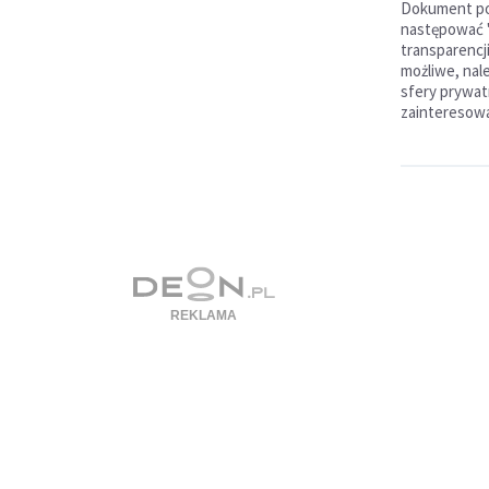
Dokument po
następować "
transparencji
możliwe, nale
sfery prywat
zainteresow