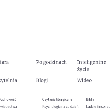
iara
Po godzinach
Inteligentne
życie
zytelnia
Blogi
Wideo
Duchowość
Czytania liturgiczne
Biblia
Świadectwa
Psychologia na co dzień
Ludzie i inspira