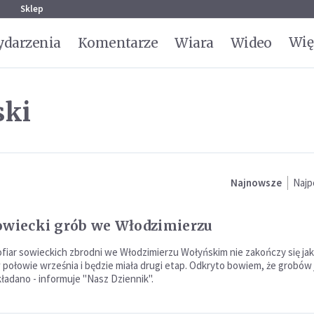
g
Sklep
Wię
darzenia
Komentarze
Wiara
Wideo
ski
Najnowsze
Najp
owiecki grób we Włodzimierzu
fiar sowieckich zbrodni we Włodzimierzu Wołyńskim nie zakończy się jak
połowie września i będzie miała drugi etap. Odkryto bowiem, że grobów 
kładano - informuje "Nasz Dziennik".