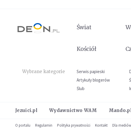
Świat
W
Kościół
C
Wybrane kategorie
Serwis papieski
Artykuły blogerów
Ślub
I
Jezuici.pl
Wydawnictwo WAM
Mando.p
O portalu
Regulamin
Polityka prywatności
Kontakt
Dla medió