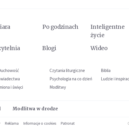
iara
Po godzinach
Inteligentne
życie
zytelnia
Blogi
Wideo
Duchowość
Czytania liturgiczne
Biblia
Świadectwa
Psychologia na co dzień
Ludzie i inspira
miona i święci
Modlitwy
l
Modlitwa w drodze
w
Reklama
Informacje o cookies
Patronat