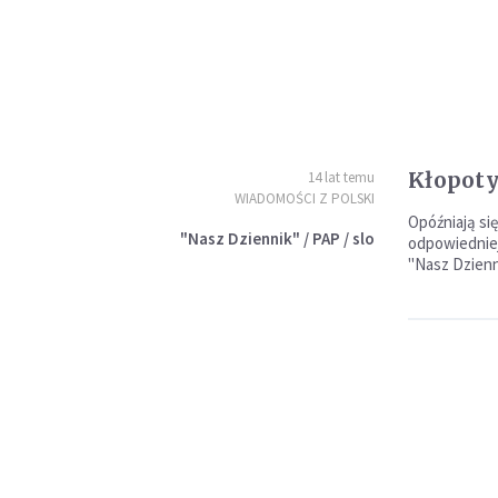
Kłopoty
14 lat temu
WIADOMOŚCI Z POLSKI
Opóźniają si
"Nasz Dziennik" / PAP / slo
odpowiedniej
"Nasz Dzienn