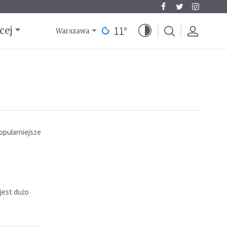
11
°
cej
Warszawa
opularniejsze
jest dużo