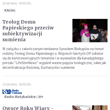
10 lat temu
KOŚCIÓŁ
KAI/mc
Teolog Domu
Papieskiego przeciw
subiektywizacji
sumienia
W związku z zakończonym niedawno Synodem Biskupów na temat
rodziny Teolog Domu Papieskiego o. Wojciech Giertych OP odniósł
się do kontrowersyjnych tematów i w wywiadzie dla kanadyjskiego
portalu "LifeSiteNews" wyjaśnił ważne pojęcia teologiczne, takie jak
decentralizacja Kościoła, Eucharystia i sumienie.
12 lat temu
KOŚCIÓŁ
Radio Watykańskie / drr
Owoce Roku Wiary -