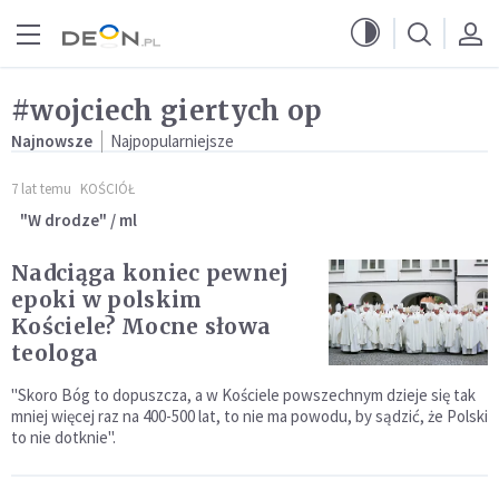
Przejdź do menu głównego
Przejdź do treści
#wojciech giertych op
Najnowsze
Najpopularniejsze
7 lat temu
KOŚCIÓŁ
"W drodze" / ml
Nadciąga koniec pewnej
epoki w polskim
Kościele? Mocne słowa
teologa
"Skoro Bóg to dopuszcza, a w Kościele powszechnym dzieje się tak
mniej więcej raz na 400-500 lat, to nie ma powodu, by sądzić, że Polski
to nie dotknie".