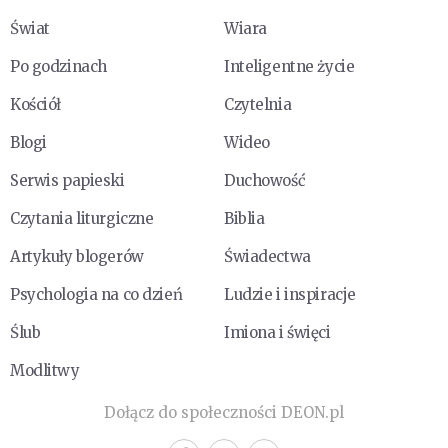
Świat
Wiara
Po godzinach
Inteligentne życie
Kościół
Czytelnia
Blogi
Wideo
Serwis papieski
Duchowość
Czytania liturgiczne
Biblia
Artykuły blogerów
Świadectwa
Psychologia na co dzień
Ludzie i inspiracje
Ślub
Imiona i święci
Modlitwy
Dołącz do społeczności DEON.pl