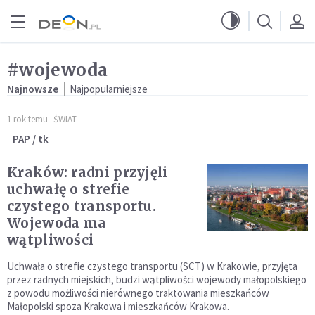
Przejdź do menu głównego
Przejdź do treści
#wojewoda
Najnowsze
Najpopularniejsze
1 rok temu
ŚWIAT
PAP / tk
Kraków: radni przyjęli
uchwałę o strefie
czystego transportu.
Wojewoda ma
wątpliwości
Uchwała o strefie czystego transportu (SCT) w Krakowie, przyjęta
przez radnych miejskich, budzi wątpliwości wojewody małopolskiego
z powodu możliwości nierównego traktowania mieszkańców
Małopolski spoza Krakowa i mieszkańców Krakowa.