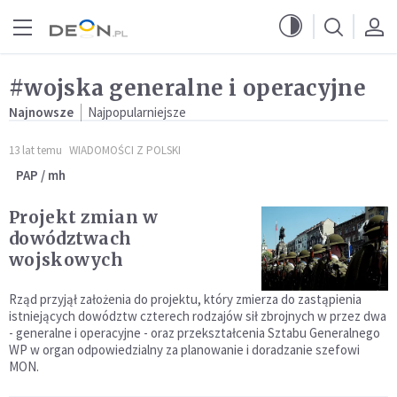
Przejdź do menu głównego
Przejdź do treści
#wojska generalne i operacyjne
Najnowsze
Najpopularniejsze
13 lat temu
WIADOMOŚCI Z POLSKI
PAP / mh
Projekt zmian w
dowództwach
wojskowych
Rząd przyjął założenia do projektu, który zmierza do zastąpienia
istniejących dowództw czterech rodzajów sił zbrojnych w przez dwa
- generalne i operacyjne - oraz przekształcenia Sztabu Generalnego
WP w organ odpowiedzialny za planowanie i doradzanie szefowi
MON.