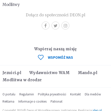
Modlitwy
Dołącz do społeczności DEON.pl
Wspieraj naszą misję
WSPOMÓŻ NAS
Jezuici.pl
Wydawnictwo WAM
Mando.pl
Modlitwa w drodze
O portalu
Regulamin
Polityka prywatności
Kontakt
Dla mediów
Reklama
Informacje o cookies
Patronat
Copyright 2019 © Deon.pl Wszystkie prawa zastrzeżone. Realizacja
ideo.pl