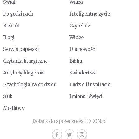
Świat
Wiara
Po godzinach
Inteligentne życie
Kościół
Czytelnia
Blogi
Wideo
Serwis papieski
Duchowość
Czytania liturgiczne
Biblia
Artykuły blogerów
Świadectwa
Psychologia na co dzień
Ludzie i inspiracje
Ślub
Imiona i święci
Modlitwy
Dołącz do społeczności DEON.pl