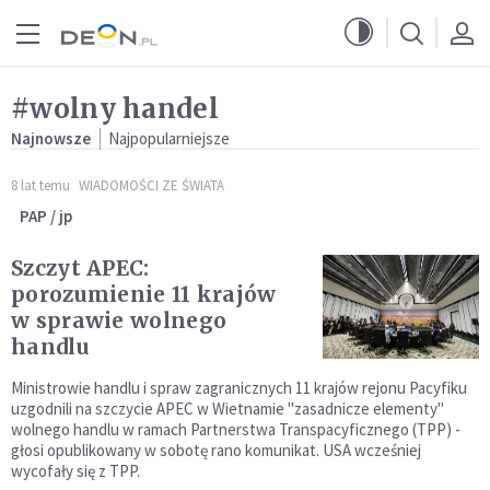
Przejdź do menu głównego
Przejdź do treści
#wolny handel
Najnowsze
Najpopularniejsze
8 lat temu
WIADOMOŚCI ZE ŚWIATA
PAP / jp
Szczyt APEC:
porozumienie 11 krajów
w sprawie wolnego
handlu
Ministrowie handlu i spraw zagranicznych 11 krajów rejonu Pacyfiku
uzgodnili na szczycie APEC w Wietnamie "zasadnicze elementy"
wolnego handlu w ramach Partnerstwa Transpacyficznego (TPP) -
głosi opublikowany w sobotę rano komunikat. USA wcześniej
wycofały się z TPP.