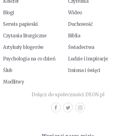
Kościół
Czytelnia
Blogi
Wideo
Serwis papieski
Duchowość
Czytania liturgiczne
Biblia
Artykuły blogerów
Świadectwa
Psychologia na co dzień
Ludzie i inspiracje
Ślub
Imiona i święci
Modlitwy
Dołącz do społeczności DEON.pl