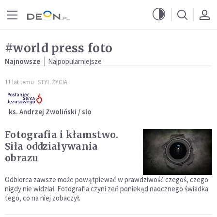
Przejdź do menu głównego
Przejdź do treści
#world press foto
Najnowsze
Najpopularniejsze
11 lat temu
STYL ŻYCIA
ks. Andrzej Zwoliński / slo
Fotografia i kłamstwo.
Siła oddziaływania
obrazu
Odbiorca zawsze może powątpiewać w prawdziwość czegoś, czego
nigdy nie widział. Fotografia czyni zeń poniekąd naocznego świadka
tego, co na niej zobaczył.