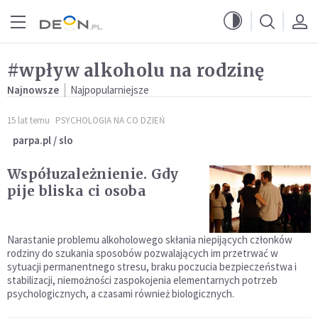
Przejdź do menu głównego
Przejdź do treści
#wpływ alkoholu na rodzinę
Najnowsze
Najpopularniejsze
15 lat temu
PSYCHOLOGIA NA CO DZIEŃ
parpa.pl / slo
Współuzależnienie. Gdy
pije bliska ci osoba
Narastanie problemu alkoholowego skłania niepijących członków
rodziny do szukania sposobów pozwalających im przetrwać w
sytuacji permanentnego stresu, braku poczucia bezpieczeństwa i
stabilizacji, niemożności zaspokojenia elementarnych potrzeb
psychologicznych, a czasami również biologicznych.