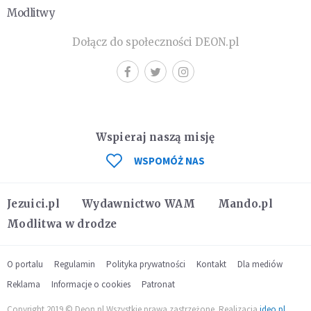
Modlitwy
Dołącz do społeczności DEON.pl
Wspieraj naszą misję
WSPOMÓŻ NAS
Jezuici.pl
Wydawnictwo WAM
Mando.pl
Modlitwa w drodze
O portalu
Regulamin
Polityka prywatności
Kontakt
Dla mediów
Reklama
Informacje o cookies
Patronat
Copyright 2019 © Deon.pl Wszystkie prawa zastrzeżone. Realizacja
ideo.pl