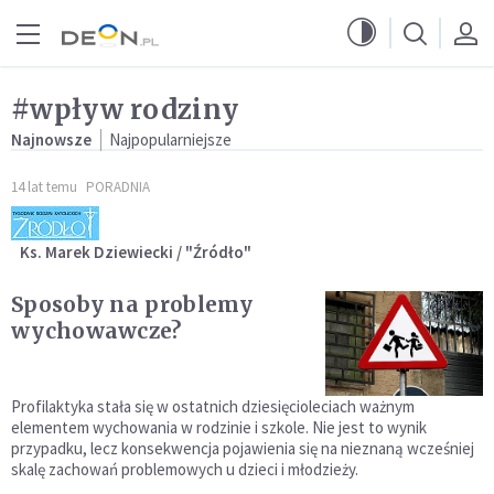
Przejdź do menu głównego
Przejdź do treści
#wpływ rodziny
Najnowsze
Najpopularniejsze
14 lat temu
PORADNIA
Ks. Marek Dziewiecki / "Źródło"
Sposoby na problemy
wychowawcze?
Profilaktyka stała się w ostatnich dziesięcioleciach ważnym
elementem wychowania w rodzinie i szkole. Nie jest to wynik
przypadku, lecz konsekwencja pojawienia się na nieznaną wcześniej
skalę zachowań problemowych u dzieci i młodzieży.