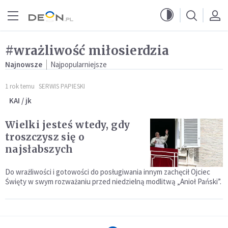
Przejdź do menu głównego
Przejdź do treści
#wrażliwość miłosierdzia
Najnowsze
Najpopularniejsze
1 rok temu
SERWIS PAPIESKI
KAI / jk
Wielki jesteś wtedy, gdy
troszczysz się o
najsłabszych
Do wrażliwości i gotowości do posługiwania innym zachęcił Ojciec
Święty w swym rozważaniu przed niedzielną modlitwą „Anioł Pański”.