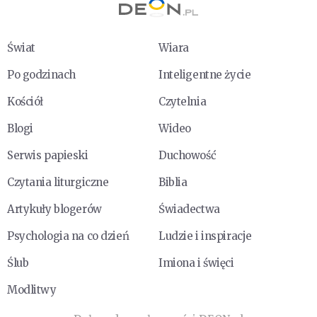
Świat
Wiara
Po godzinach
Inteligentne życie
Kościół
Czytelnia
Blogi
Wideo
Serwis papieski
Duchowość
Czytania liturgiczne
Biblia
Artykuły blogerów
Świadectwa
Psychologia na co dzień
Ludzie i inspiracje
Ślub
Imiona i święci
Modlitwy