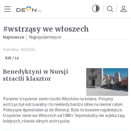
Przejdź do menu głównego
Przejdź do treści
#wstrząsy we włoszech
Najnowsze
Najpopularniejsze
9 lat temu
KOŚCIÓŁ
KAI / sz
Benedyktyni w Nursji
stracili klasztor
Poranne trzęsienie ziemi rzuciło Włochów na kolana. Potężny
wstrząs był odczuwalny i to niekiedy bardzo silnie na niemal całym
Półwyspie Apenińskim aż do Wenecji. Było to bowiem najsilniejsze
trzęsienie ziemi we Włoszech od 1980 r. Sejsmolodzy nie wykluczają
kolejnych, równie silnych wstrząsów.