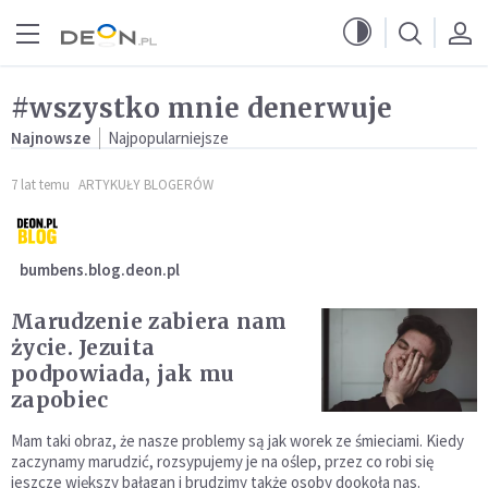
Przejdź do menu głównego
Przejdź do treści
#wszystko mnie denerwuje
Najnowsze
Najpopularniejsze
7 lat temu
ARTYKUŁY BLOGERÓW
bumbens.blog.deon.pl
Marudzenie zabiera nam
życie. Jezuita
podpowiada, jak mu
zapobiec
Mam taki obraz, że nasze problemy są jak worek ze śmieciami. Kiedy
zaczynamy marudzić, rozsypujemy je na oślep, przez co robi się
jeszcze większy bałagan i brudzimy także osoby dookoła nas.