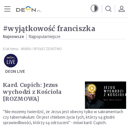
Przejdź do menu głównego
Przejdź do treści
#wyjątkowość franciszka
Najnowsze
Najpopularniejsze
6 lat temu
WIARA I SPOŁECZEŃSTWO
DEON LIVE
Kard. Cupich: Jezus
wychodzi z Kościoła
[ROZMOWA]
"Nie możemy twierdzić, że Jezus jest obecny tylko w sakramentach
czy tabernakulum. On jest chlebem życia tych, którzy są głodni
sprawiedliwości, którzy są odrzuceni" - mówi kard. Cupich.