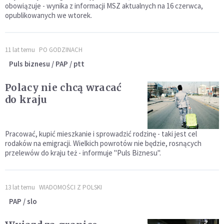
obowiązuje - wynika z informacji MSZ aktualnych na 16 czerwca,
opublikowanych we wtorek.
11 lat temu
PO GODZINACH
Puls biznesu / PAP / ptt
Polacy nie chcą wracać
do kraju
Pracować, kupić mieszkanie i sprowadzić rodzinę - taki jest cel
rodaków na emigracji. Wielkich powrotów nie będzie, rosnących
przelewów do kraju też - informuje "Puls Biznesu".
13 lat temu
WIADOMOŚCI Z POLSKI
PAP / slo