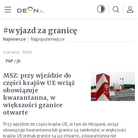
Przejdź do menu głównego
Przejdź do treści
#wyjazd za granicę
Najnowsze
Najpopularniejsze
6 lat temu
ŚWIAT
PAP / jb
MSZ: przy wjeździe do
części krajów UE wciąż
obowiązuje
kwarantanna, w
większości granice
otwarte
Przy wjeździe do części krajów UE, w tym do Hiszpanii, wciąż
obowiązuje kwarantanna lub granice są zamknięte; w większości
krajów UE jednak granice są już otwarte, a kwarantanna nie