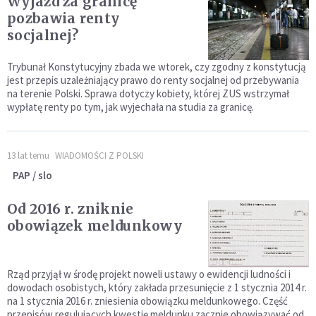
Wyjazd za granicę
pozbawia renty
socjalnej?
Trybunał Konstytucyjny zbada we wtorek, czy zgodny z konstytucją
jest przepis uzależniający prawo do renty socjalnej od przebywania
na terenie Polski. Sprawa dotyczy kobiety, której ZUS wstrzymał
wypłatę renty po tym, jak wyjechała na studia za granicę.
13 lat temu
WIADOMOŚCI Z POLSKI
PAP / slo
Od 2016 r. zniknie
obowiązek meldunkowy
Rząd przyjął w środę projekt noweli ustawy o ewidencji ludności i
dowodach osobistych, który zakłada przesunięcie z 1 stycznia 2014 r.
na 1 stycznia 2016 r. zniesienia obowiązku meldunkowego. Część
przepisów regulujących kwestię meldunku zacznie obowiązywać od