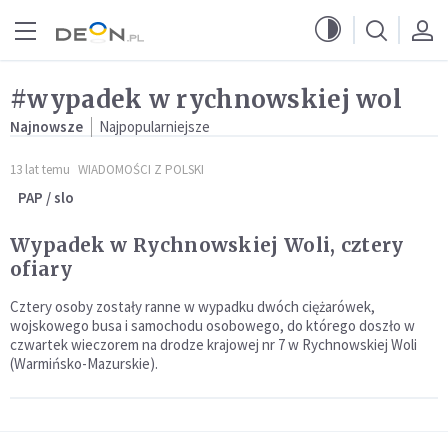
Przejdź do menu głównego
Przejdź do treści
#wypadek w rychnowskiej wol
Najnowsze
Najpopularniejsze
13 lat temu
WIADOMOŚCI Z POLSKI
PAP / slo
Wypadek w Rychnowskiej Woli, cztery
ofiary
Cztery osoby zostały ranne w wypadku dwóch ciężarówek,
wojskowego busa i samochodu osobowego, do którego doszło w
czwartek wieczorem na drodze krajowej nr 7 w Rychnowskiej Woli
(Warmińsko-Mazurskie).