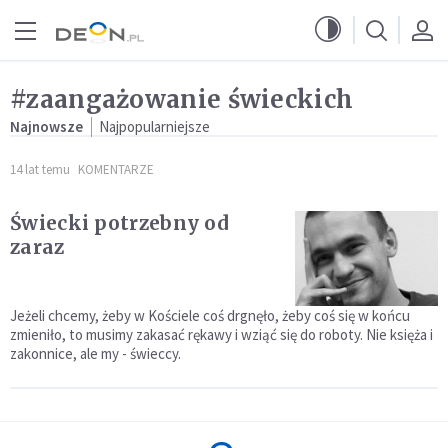
Przejdź do menu głównego
Przejdź do treści
#zaangażowanie świeckich
Najnowsze
Najpopularniejsze
14 lat temu
KOMENTARZE
Świecki potrzebny od
zaraz
Jeżeli chcemy, żeby w Kościele coś drgnęło, żeby coś się w końcu
zmieniło, to musimy zakasać rękawy i wziąć się do roboty. Nie księża i
zakonnice, ale my - świeccy.