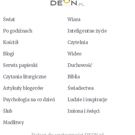
Świat
Wiara
Po godzinach
Inteligentne życie
Kościół
Czytelnia
Blogi
Wideo
Serwis papieski
Duchowość
Czytania liturgiczne
Biblia
Artykuły blogerów
Świadectwa
Psychologia na co dzień
Ludzie i inspiracje
Ślub
Imiona i święci
Modlitwy